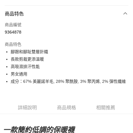
超商取貨付款
商品特色
LINE Pay
商品編號
Apple Pay
9364878
Google Pay
商品特色
運送方式
腳跟和腳趾雙層針織
長款剪裁更添溫暖
全家店到店
高吸濕排汗性能
每筆NT$80，滿NT$10,000(含以上)免運費
男女通用
付款後全家取貨
成分：67% 美麗諾羊毛, 28% 聚酰胺, 3% 聚丙烯, 2% 彈性纖維
每筆NT$80，滿NT$10,000(含以上)免運費
7-11店到店
每筆NT$80，滿NT$10,000(含以上)免運費
詳細說明
商品規格
相關推薦
付款後7-11取貨
每筆NT$80，滿NT$10,000(含以上)免運費
一款簡約低調的保暖襪