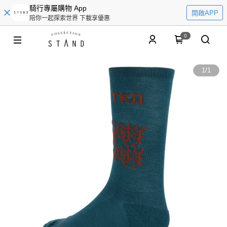
騎行專屬購物 App
開啟APP
陪你一起探索世界 下載享優惠
0
1
/
1