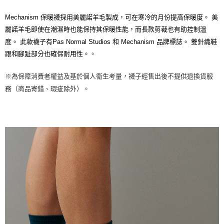
宅配
Mechanism 保暖襪採用美麗諾羊毛製成，可在寒冷的月份提高保暖度。 美
每筆NT$130，滿NT$10,000(含以上)免運費
麗諾羊毛即使在潮濕時也能保持其保暖性能，而長款剪裁也有助控制溫
度。 此款襪子有Pas Normal Studios 和 Mechanism 品牌標誌。 雙針織鞋
跟和腳趾部分也確保耐用性。
。
※
為保障消費者權益及基於個人衛生考量，襪子經售出後不提供退換貨服
。
務（商品寄錯、瑕疵除外）