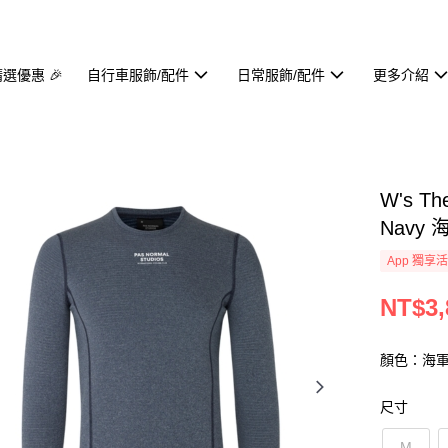
精選優惠 🎉
自行車服飾/配件
日常服飾/配件
更多介紹
W's T
Navy
App 獨享
NT$3,
顏色：海
尺寸
M