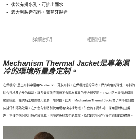
後袋有排水孔，可排出雨水
每筆NT$80，滿NT$10,000(含以上)免運費
義大利製造布料，葡萄牙製造
付款後7-11取貨
每筆NT$80，滿NT$10,000(含以上)免運費
宅配
詳細說明
相關推薦
每筆NT$130，滿NT$10,000(含以上)免運費
Mechanism Thermal Jacket是專為濕
冷的環境所量身定制。
在保暖的3層主布料中選用Windtex Pro 薄膜布料，在保暖持溫的同時，保有出色的彈性，布料的
貼合質地及合身的剪裁，讓冬天高強度訓練不會因為厚重的車衣所受阻。 DWR 防水表面處理和
壓膠接縫，提供騎士在險峻天氣多一層保護。此外，Mechanism Thermal Jacke為了同時達到透
氣排汗和隔熱效果，在外套內側特別使用網格絨結構背襯。外套的下擺和袖口採用雷射切割處
理，不僅帶來俐落且時尚設計感，同時避免騎乘中的摩擦，為您的整個騎行提供絕對的舒適感。