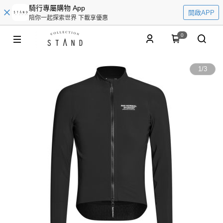
騎行專屬購物 App
開啟APP
陪你一起探索世界 下載享優惠
0
1
/
3