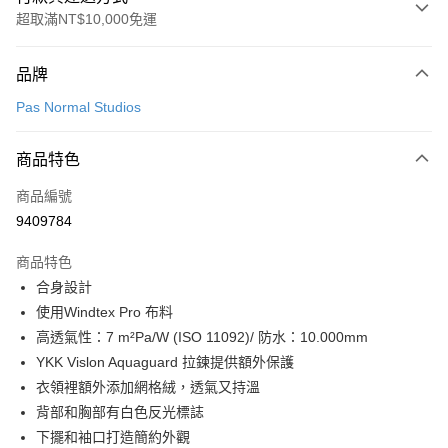
超取滿NT$10,000免運
付款方式
品牌
信用卡一次付款
Pas Normal Studios
超商取貨付款
商品特色
LINE Pay
商品編號
Apple Pay
9409784
Google Pay
商品特色
運送方式
合身設計
使用Windtex Pro 布料
全家店到店
高透氣性：7 m²Pa/W (ISO 11092)/ 防水：10.000mm
每筆NT$80，滿NT$10,000(含以上)免運費
YKK Vislon Aquaguard 拉鍊提供額外保護
付款後全家取貨
衣領裡額外添加網格絨，透氣又持溫
每筆NT$80，滿NT$10,000(含以上)免運費
背部和胸部有白色反光標誌
下擺和袖口打造簡約外觀
7-11店到店