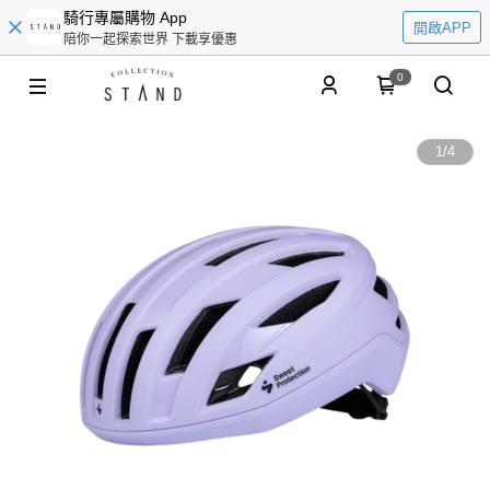
騎行專屬購物 App
開啟APP
陪你一起探索世界 下載享優惠
0
1
/
4