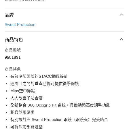
付款方式
品牌
信用卡一次付款
Sweet Protection
超商取貨付款
商品特色
LINE Pay
商品編號
Apple Pay
9581891
Google Pay
商品特色
運送方式
有效冷卻頭部的STACC通風設計
通風口之間的垂直肋條可提供衝擊保護
全家店到店
Mips空中節點
每筆NT$80，滿NT$10,000(含以上)免運費
大大改善了貼合度
付款後全家取貨
全新整合 360 Occigrip Fit 系統，具備動態高度調整功能
每筆NT$80，滿NT$10,000(含以上)免運費
相容於馬尾辮
特別設計與 Sweet Protection 眼鏡（眼鏡夾）完美結合
7-11店到店
可拆卸前部舒適墊