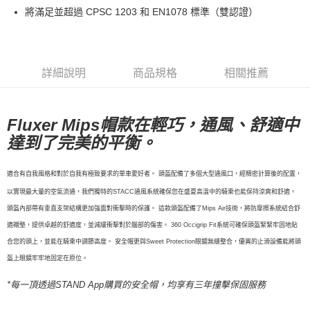
每筆NT$80，滿NT$10,000(含以上)免運費
將滿足並超過 CPSC 1203 和 EN1078 標準（雙認證）
付款後7-11取貨
每筆NT$80，滿NT$10,000(含以上)免運費
宅配
詳細說明
商品規格
相關推薦
每筆NT$130，滿NT$10,000(含以上)免運費
Fluxer Mips帽款在輕巧，通風、舒適中
達到了完美的平衡。
適合有自我風格和對於自我有極致要求的單車愛好者。 頭盔配備了多個大型通風口，經精密計算後的配置，
以實現最大量的空氣流通，我們獨特的STACC通風系統確保您在盛夏高溫中的騎乘也能保持涼爽和舒適。
頭盔內部帶有垂直支架結構更加強面對衝擊時的保護。 這款頭盔配備了Mips Air技術，將防摩擦系統結合舒
適襯墊，提供卓越的舒適度，並減緩衝擊對於腦部的傷害。 360 Occigrip Fit系統可確保頭盔緊緊牢固地貼
合您的頭上，並能在騎乘中調節高度。 安全帽更與Sweet Protection眼鏡無縫整合，優異的止滑設備能將頭
盔上眼鏡牢牢地固定在原位。
*每一頂透過STAND App購買的安全帽，均享有三年撞擊保固服務