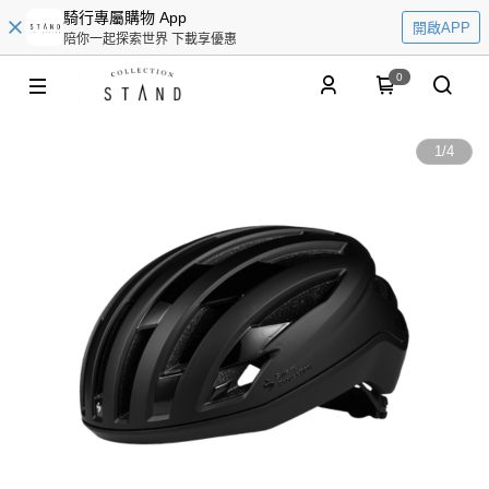
騎行專屬購物 App
開啟APP
陪你一起探索世界 下載享優惠
0
1
/
4