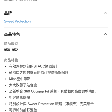
付款方式
品牌
信用卡一次付款
Sweet Protection
超商取貨付款
商品特色
LINE Pay
商品編號
Apple Pay
9581952
Google Pay
商品特色
運送方式
有效冷卻頭部的STACC通風設計
通風口之間的垂直肋條可提供衝擊保護
全家店到店
Mips空中節點
每筆NT$80，滿NT$10,000(含以上)免運費
大大改善了貼合度
付款後全家取貨
全新整合 360 Occigrip Fit 系統，具備動態高度調整功能
每筆NT$80，滿NT$10,000(含以上)免運費
相容於馬尾辮
特別設計與 Sweet Protection 眼鏡（眼鏡夾）完美結合
7-11店到店
可拆卸前部舒適墊