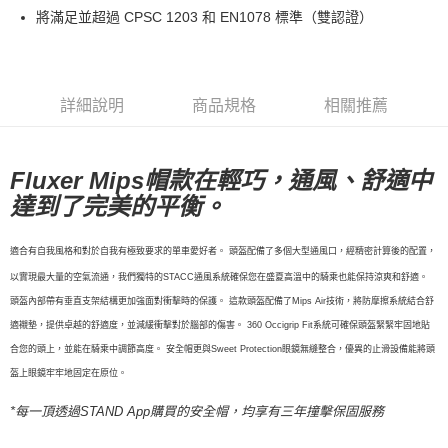
每筆NT$80，滿NT$10,000(含以上)免運費
將滿足並超過 CPSC 1203 和 EN1078 標準（雙認證）
付款後7-11取貨
每筆NT$80，滿NT$10,000(含以上)免運費
宅配
詳細說明
商品規格
相關推薦
每筆NT$130，滿NT$10,000(含以上)免運費
Fluxer Mips帽款在輕巧，通風、舒適中
達到了完美的平衡。
適合有自我風格和對於自我有極致要求的單車愛好者。 頭盔配備了多個大型通風口，經精密計算後的配置，
以實現最大量的空氣流通，我們獨特的STACC通風系統確保您在盛夏高溫中的騎乘也能保持涼爽和舒適。
頭盔內部帶有垂直支架結構更加強面對衝擊時的保護。 這款頭盔配備了Mips Air技術，將防摩擦系統結合舒
適襯墊，提供卓越的舒適度，並減緩衝擊對於腦部的傷害。 360 Occigrip Fit系統可確保頭盔緊緊牢固地貼
合您的頭上，並能在騎乘中調節高度。 安全帽更與Sweet Protection眼鏡無縫整合，優異的止滑設備能將頭
盔上眼鏡牢牢地固定在原位。
*每一頂透過STAND App購買的安全帽，均享有三年撞擊保固服務