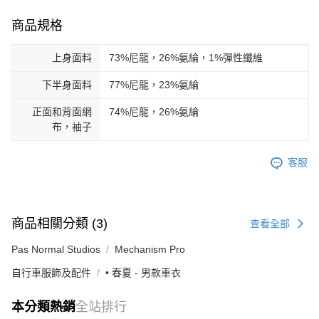
商品規格
上身面料
73%尼龍，26%氨綸，1%彈性纖維
下半身面料
77%尼龍，23%氨綸
正面和背面網
74%尼龍，26%氨綸
布，袖子
客服
商品相關分類 (3)
查看全部
Pas Normal Studios
Mechanism Pro
自行車服飾及配件
• 春夏 - 男款車衣
本分類熱銷
全站排行