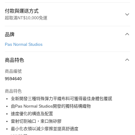
付款與運送方式
超取滿NT$10,000免運
付款方式
品牌
信用卡一次付款
Pas Normal Studios
超商取貨付款
商品特色
LINE Pay
商品編號
Apple Pay
9594640
Google Pay
商品特色
運送方式
全新開發三種特殊彈力平織布料可獲得最佳身體包覆感
由Pas Normal Studios開發的獨特結構織物
全家店到店
速度優化的構造及配置
每筆NT$80，滿NT$10,000(含以上)免運費
雷射切割袖口，束口無矽膠
付款後全家取貨
最小化衣領以減少摩擦並提高舒適度
每筆NT$80，滿NT$10,000(含以上)免運費