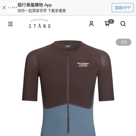
騎行專屬購物 App
開啟APP
陪你一起探索世界 下載享優惠
0
1
/
3