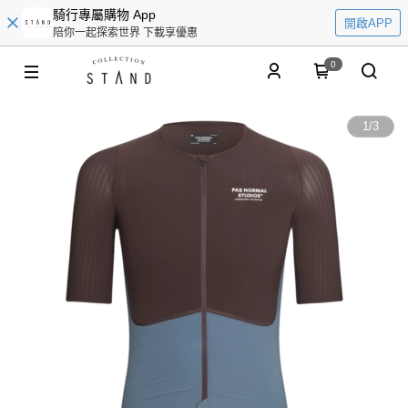
騎行專屬購物 App
開啟APP
陪你一起探索世界 下載享優惠
0
1
/
3