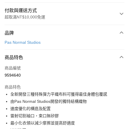
付款與運送方式
超取滿NT$10,000免運
付款方式
品牌
信用卡一次付款
Pas Normal Studios
超商取貨付款
商品特色
LINE Pay
商品編號
Apple Pay
9594640
Google Pay
商品特色
運送方式
全新開發三種特殊彈力平織布料可獲得最佳身體包覆感
由Pas Normal Studios開發的獨特結構織物
全家店到店
速度優化的構造及配置
每筆NT$80，滿NT$10,000(含以上)免運費
雷射切割袖口，束口無矽膠
付款後全家取貨
最小化衣領以減少摩擦並提高舒適度
每筆NT$80，滿NT$10,000(含以上)免運費