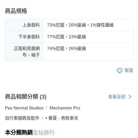
商品規格
上身面料
73%尼龍，26%氨綸，1%彈性纖維
下半身面料
77%尼龍，23%氨綸
正面和背面網
74%尼龍，26%氨綸
布，袖子
客服
商品相關分類 (3)
查看全部
Pas Normal Studios
Mechanism Pro
自行車服飾及配件
• 春夏 - 男款車衣
本分類熱銷
全站排行