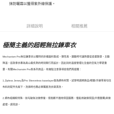
抹防曬霜以獲得紫外線保護。
每筆NT$80，滿NT$10,000(含以上)免運費
付款後7-11取貨
每筆NT$80，滿NT$10,000(含以上)免運費
詳細說明
相關推薦
宅配
每筆NT$130，滿NT$10,000(含以上)免運費
極簡主義的超輕無拉鍊車衣
Mechanism Pro無拉鍊車衣以獨特的針織面料製成，彈性高，運動時可讓熱量從皮膚散發，主動
降溫。這款車衣專為高山最炙熱的時刻騎行而設計，因此刻的溫度管理比全面的空氣力學更重
要。有關Mechansim Pro新系列商品，有幾點注意事項容我們再提醒：
1.
Zipless Jersey及Pro Sleeveless baselayer皆為網布材質，試穿時請將飾品/眼鏡/手錶等易勾住
布料的配件先取下，洗滌時也務必單獨套洗衣袋清洗。
2.
網布組織較特殊，如勾破無法做修復，很抱歉不適用保固服務，僅能用破損保固(半價重購)來做
處理，請見諒。