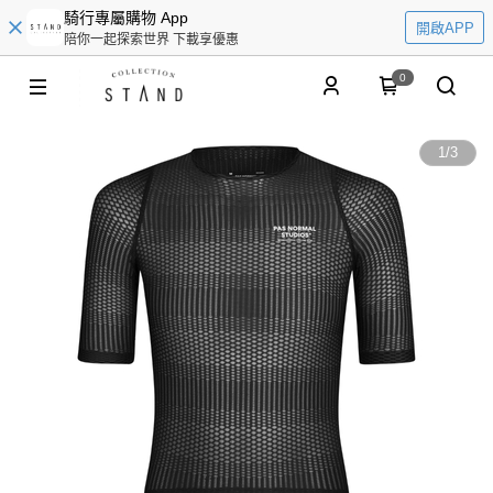
騎行專屬購物 App
開啟APP
陪你一起探索世界 下載享優惠
0
1
/
3