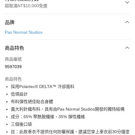
超取滿NT$10,000免運
付款方式
品牌
信用卡一次付款
Pas Normal Studios
超商取貨付款
商品特色
LINE Pay
商品編號
Apple Pay
9597039
Google Pay
商品特色
運送方式
採用Polartec® DELTA™ 冷卻面料
低領設計
全家店到店
布料彈性絕佳貼合身體
每筆NT$80，滿NT$10,000(含以上)免運費
義大利針織布料，具有由Pas Normal Studios開發的獨特結構
付款後全家取貨
成分：65% 聚酰胺纖維、35% 彈性纖維
每筆NT$80，滿NT$10,000(含以上)免運費
三個後口袋
註：此款車衣不提供任何防曬保護，建議您穿上車衣前30分鐘塗
7-11店到店