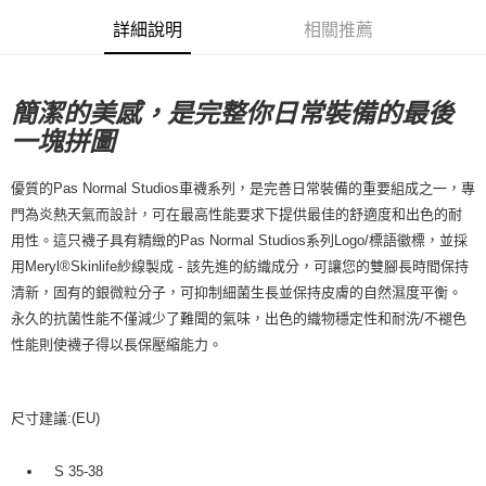
每筆NT$80，滿NT$10,000(含以上)免運費
詳細說明
相關推薦
付款後7-11取貨
每筆NT$80，滿NT$10,000(含以上)免運費
簡潔的美感，是完整你日常裝備的最後
宅配
一塊拼圖
每筆NT$130，滿NT$10,000(含以上)免運費
優質的Pas Normal Studios車襪系列，是完善日常裝備的重要組成之一，專
門為炎熱天氣而設計，可在最高性能要求下提供最佳的舒適度和出色的耐
用性。這只襪子具有精緻的Pas Normal Studios系列Logo/標語徽標，並採
用Meryl®Skinlife紗線製成 - 該先進的紡織成分，可讓您的雙腳長時間保持
清新，固有的銀微粒分子，可抑制細菌生長並保持皮膚的自然濕度平衡。
永久的抗菌性能不僅減少了難聞的氣味，出色的織物穩定性和耐洗/不褪色
性能則使襪子得以長保壓縮能力。
尺寸建議:(EU)
S 35-38