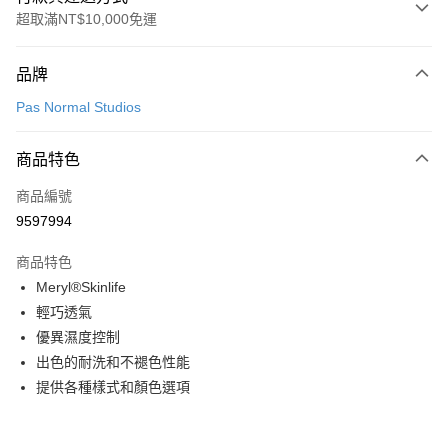
超取滿NT$10,000免運
付款方式
品牌
信用卡一次付款
Pas Normal Studios
超商取貨付款
商品特色
LINE Pay
商品編號
Apple Pay
9597994
Google Pay
商品特色
運送方式
Meryl®Skinlife
輕巧透氣
全家店到店
優異濕度控制
每筆NT$80，滿NT$10,000(含以上)免運費
出色的耐洗和不褪色性能
付款後全家取貨
提供各種樣式和顏色選項
每筆NT$80，滿NT$10,000(含以上)免運費
7-11店到店