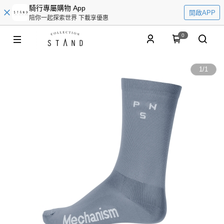
騎行專屬購物 App
開啟APP
陪你一起探索世界 下載享優惠
0
1
/
1