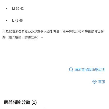
M 39-42
L 43-46
※
為保障消費者權益及基於個人衛生考量，襪子經售出後不提供退換貨服
。
務（商品寄錯、瑕疵除外）
顯示電腦版詳細說明
客服
商品相關分類 (2)