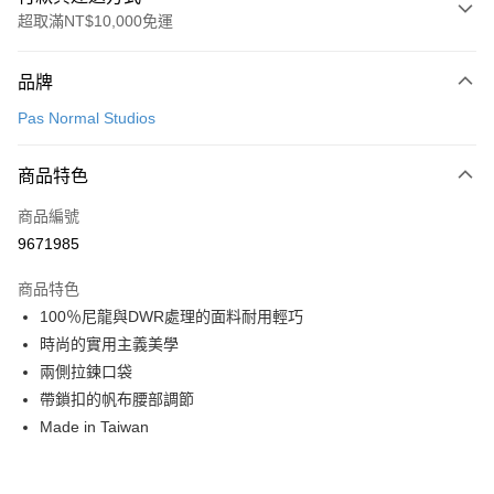
超取滿NT$10,000免運
付款方式
品牌
信用卡一次付款
Pas Normal Studios
超商取貨付款
商品特色
LINE Pay
商品編號
Apple Pay
9671985
Google Pay
商品特色
運送方式
100％尼龍與DWR處理的面料耐用輕巧
時尚的實用主義美學
全家店到店
兩側拉鍊口袋
每筆NT$80，滿NT$10,000(含以上)免運費
帶鎖扣的帆布腰部調節
付款後全家取貨
Made in Taiwan
每筆NT$80，滿NT$10,000(含以上)免運費
7-11店到店