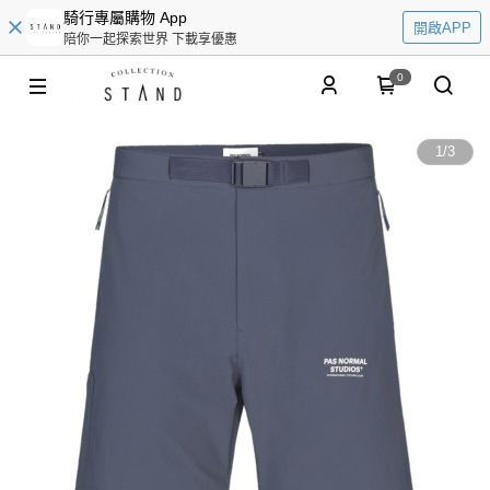
騎行專屬購物 App
開啟APP
陪你一起探索世界 下載享優惠
0
1
/
3