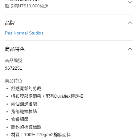
超取滿NT$10,000免運
付款方式
品牌
信用卡一次付款
Pas Normal Studios
超商取貨付款
商品特色
LINE Pay
商品編號
Apple Pay
9672251
Google Pay
商品特色
運送方式
舒適寬鬆的剪裁
帆布腰部調節帶，配有Duraflex鎖定扣
全家店到店
兩個翻邊後袋
每筆NT$80，滿NT$10,000(含以上)免運費
背部織標標誌
付款後全家取貨
修邊細節
每筆NT$80，滿NT$10,000(含以上)免運費
簡約的標誌標籤
材質：100% 270g/m2棉麻面料
7-11店到店