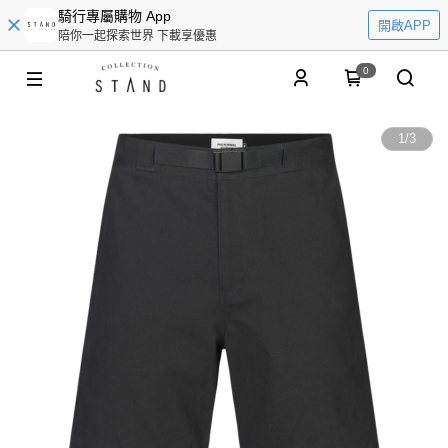
騎行專屬購物 App
開啟APP
陪你一起探索世界 下載享優惠
0
1
/
3