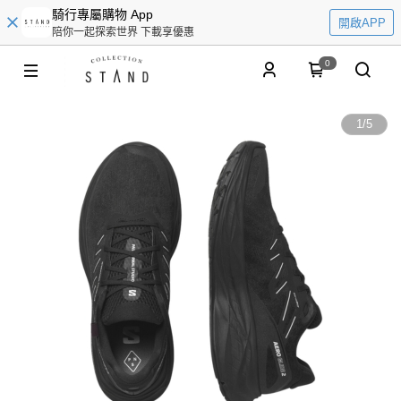
騎行專屬購物 App
開啟APP
陪你一起探索世界 下載享優惠
0
1
/
5