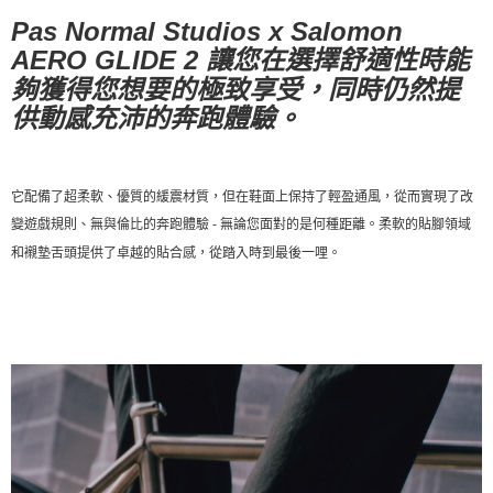
Pas Normal Studios x Salomon
宅配
AERO GLIDE 2 讓您在選擇舒適性時能
每筆NT$130，滿NT$10,000(含以上)免運費
夠獲得您想要的極致享受，同時仍然提
供動感充沛的奔跑體驗。
它配備了超柔軟、優質的緩震材質，但在鞋面上保持了輕盈通風，從而實現了改
變遊戲規則、無與倫比的奔跑體驗 - 無論您面對的是何種距離。柔軟的貼腳領域
和襯墊舌頭提供了卓越的貼合感，從踏入時到最後一哩。