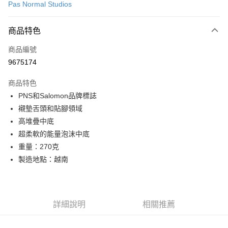
Pas Normal Studios
超商取貨付款
商品特色
LINE Pay
商品編號
Apple Pay
9675174
Google Pay
商品特色
運送方式
PNS和Salomon品牌標誌
襯墊舌頭和貼腳領域
全家店到店
高堆疊中底
每筆NT$80，滿NT$10,000(含以上)免運費
超柔軟的能量泡沫中底
付款後全家取貨
重量：270克
每筆NT$80，滿NT$10,000(含以上)免運費
製造地點：越南
7-11店到店
每筆NT$80，滿NT$10,000(含以上)免運費
詳細說明
相關推薦
付款後7-11取貨
每筆NT$80，滿NT$10,000(含以上)免運費