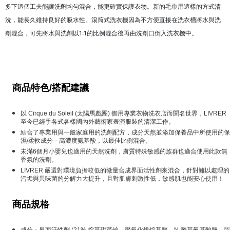
多下這個工夫能讓洗劑均勻混合，能更確實保護衣物。新的毛巾用這樣的方式清
洗，能長久維持良好的吸水性。滾筒式洗衣機因為不方便直接在洗衣槽將水與洗
劑混合，可先將水與洗劑以1:1的比例混合後再由洗劑口倒入洗衣機中。
商品特色/搭配建議
以 Cirque du Soleil (太陽馬戲團) 御用專業衣物洗衣店而聞名世界，LIVRER
至今已經手各式各樣國內外藝術家表演服裝的清潔工作。
結合了專業用與一般家庭用的洗劑配方，成分天然並添加保養品中所使用的保
濕/柔軟成分－高濃度氨基酸，以最佳比例混合。
未滿6個月小嬰兒也適用的天然洗劑，膚質特殊敏感的族群也適合使用此款無
香氛的洗劑。
LIVRER 嚴選對環境負擔較低的微量合成界面活性劑來混合，針對難以處理的
污垢與異味菌的分解力大提升，且對肌膚刺激性低，敏感肌也能安心使用！
商品規格
成分：界面活性劑 (21% 烷基甜菜鹼、聚氧化烯烷基醚、N-酰基氨基酸鹽、脂