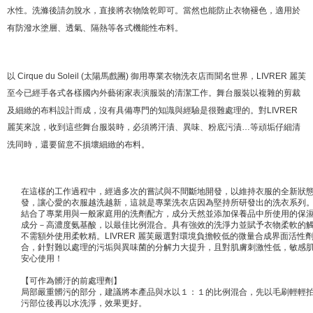
水性。洗滌後請勿脫水，直接將衣物陰乾即可。當然也能防止衣物褪色，適用於
有防潑水塗層、透氣、隔熱等各式機能性布料。
以 Cirque du Soleil (太陽馬戲團) 御用專業衣物洗衣店而聞名世界，LIVRER 麗芙
至今已經手各式各樣國內外藝術家表演服裝的清潔工作。舞台服裝以複雜的剪裁
及細緻的布料設計而成，沒有具備專門的知識與經驗是很難處理的。對LIVRER
麗芙來說，收到這些舞台服裝時，必須將汗漬、異味、粉底污漬…等頑垢仔細清
洗同時，還要留意不損壞細緻的布料。
在這樣的工作過程中，經過多次的嘗試與不間斷地開發，以維持衣服的全新狀
發，讓心愛的衣服越洗越新，這就是專業洗衣店因為堅持所研發出的洗衣系列
結合了專業用與一般家庭用的洗劑配方，成分天然並添加保養品中所使用的保濕
成分－高濃度氨基酸，以最佳比例混合。具有強效的洗淨力並賦予衣物柔軟的
不需額外使用柔軟精。LIVRER 麗芙嚴選對環境負擔較低的微量合成界面活性
合，針對難以處理的污垢與異味菌的分解力大提升，且對肌膚刺激性低，敏感
安心使用！
【可作為髒汙的前處理劑】
局部嚴重髒污的部分，建議將本產品與水以１：１的比例混合，先以毛刷輕輕
污部位後再以水洗淨，效果更好。