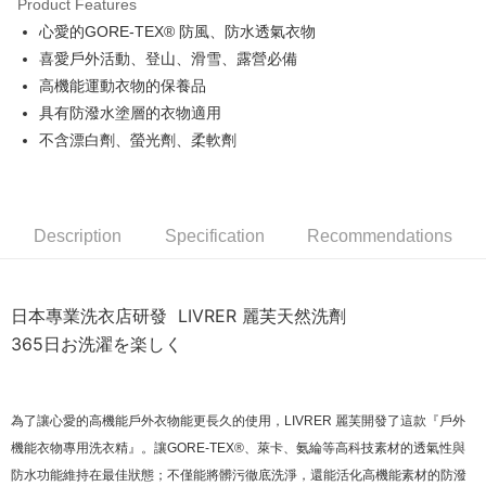
Product Features
Apple Pay
心愛的GORE-TEX® 防風、防水透氣衣物
喜愛戶外活動、登山、滑雪、露營必備
Google Pay
高機能運動衣物的保養品
Shipping Method
具有防潑水塗層的衣物適用
不含漂白劑、螢光劑、柔軟劑
全家店到店
NT$80/order | Free shipping on orders of NT$10,000 or more
付款後全家取貨
Description
Specification
Recommendations
NT$80/order | Free shipping on orders of NT$10,000 or more
7-11店到店
日本專業洗衣店研發 LIVRER 麗芙天然洗劑
NT$80/order | Free shipping on orders of NT$10,000 or more
365日お洗濯を楽しく
付款後7-11取貨
NT$80/order | Free shipping on orders of NT$10,000 or more
為了讓心愛的高機能戶外衣物能更長久的使用，LIVRER 麗芙開發了這款『戶外
宅配
機能衣物專用洗衣精』。讓GORE-TEX®、萊卡、氨綸等高科技素材的透氣性與
NT$130/order | Free shipping on orders of NT$10,000 or more
防水功能維持在最佳狀態；不僅能將髒污徹底洗淨，還能活化高機能素材的防潑