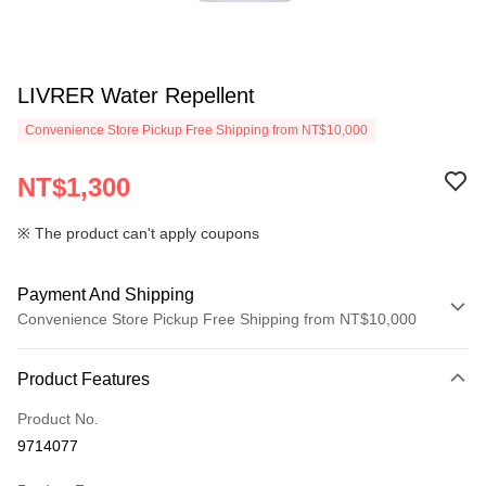
LIVRER Water Repellent
Convenience Store Pickup Free Shipping from NT$10,000
NT$1,300
※ The product can't apply coupons
Payment And Shipping
Convenience Store Pickup Free Shipping from NT$10,000
Payment Method
Product Features
Credit Card (Full Payment)
Product No.
Convenience Store Pickup and Pay
9714077
LINE Pay