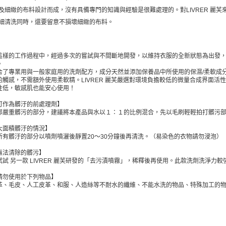
及細緻的布料設計而成，沒有具備專門的知識與經驗是很難處理的。對LIVRER 麗
細清洗同時，還要留意不損壞細緻的布料。
這樣的工作過程中，經過多次的嘗試與不間斷地開發，以維持衣服的全新狀態為出發
。
合了專業用與一般家庭用的洗劑配方，成分天然並添加保養品中所使用的保濕/柔軟成
的觸感，不需額外使用柔軟精。LIVRER 麗芙嚴選對環境負擔較低的微量合成界面
性低，敏感肌也能安心使用！
可作為髒汙的前處理劑】
部嚴重髒污的部分，建議將本產品與水以１：１的比例混合，先以毛刷輕輕拍打髒污
大面積髒汙的情況】
所有髒汙的部分以噴劑噴灑後靜置20～30分鐘後再清洗。（易染色的衣物請勿浸泡）
無法清除的髒污】
試試 另一款 LIVRER 麗芙研發的「去污漬噴霧」，稀釋後再使用。此款洗劑洗淨
請勿使用於下列物品】
革、毛皮、人工皮革、和服、人造絲等不耐水的纖維、不能水洗的物品、特殊加工的物