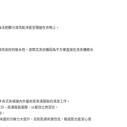
無法把髒污清洗乾淨甚至殘留在衣物上。
維持良好的吸水性。滾筒式洗衣機因為不方便直接在洗衣槽將水
 至今已經手各式各樣國內外藝術家表演服裝的清潔工作。
成分－高濃度氨基酸，以最佳比例混合。
劑。
與異味菌的分解力大提升，且對肌膚刺激性低，敏感肌也能安心使