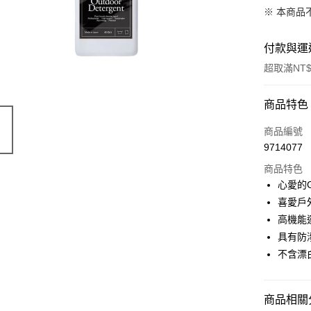
※ 本商品
付款與運
超取滿NT$
付款方式
商品特色
信用卡一
商品編號
9714077
超商取貨
商品特色
LINE Pay
心愛的G
喜愛戶
Apple Pay
高機能
Google Pa
具有防
不含漂
運送方式
商品相關分
全家店到