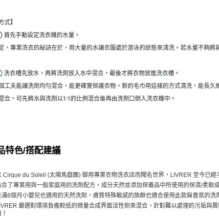
方式】
① 首先手動設定洗衣機的水量。
定，專業洗衣的秘訣在於，用大量的水讓衣服處於游泳的狀態來清洗。若水量不夠將
② 洗衣槽先放水，再將洗劑放入水中混合，最後才將衣物放進洗衣槽。
個工夫能讓洗劑均勻混合，能更確實保護衣物。新的毛巾用這樣的方式清洗，能長久
混合，可先將水與洗劑以1:1的比例混合後再由洗劑口倒入洗衣機中。
品特色/搭配建議
以 Cirque du Soleil (太陽馬戲團) 御用專業衣物洗衣店而聞名世界，LIVRER
結合了專業用與一般家庭用的洗劑配方，成分天然並添加保養品中所使用的保濕/柔軟
未滿6個月小嬰兒也適用的天然洗劑，膚質特殊敏感的族群也適合使用此款無香氛的洗
LIVRER 嚴選對環境負擔較低的微量合成界面活性劑來混合，針對難以處理的污垢
用！