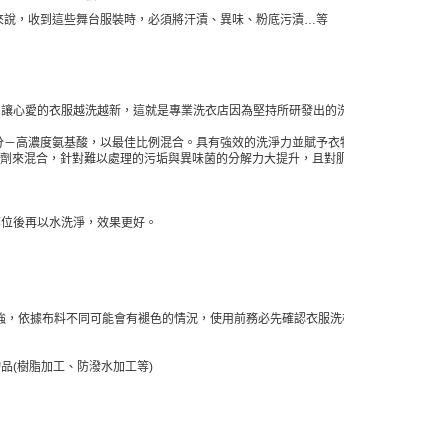
芙來說，收到這些舞台服裝時，必須將汗漬、異味、粉底污漬…等
，讓心愛的衣服越洗越新，這就是專業洗衣店因為堅持所研發出的洗衣系
分－高濃度氨基酸，以最佳比例混合。具有強效的洗淨力並賦予衣物柔
活性劑來混合，針對難以處理的污垢與異味菌的分解力大提升，且對肌膚刺
部位後再以水洗淨，效果更好。
力較強，依據布料不同可能會有褪色的情況，使用前務必先確認衣服洗標。
品(樹脂加工、防潑水加工等)