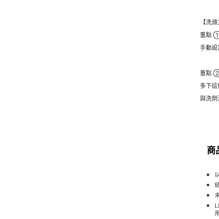
【洗滌
重點 
手動設
重點 
多下這
與洗劑
商