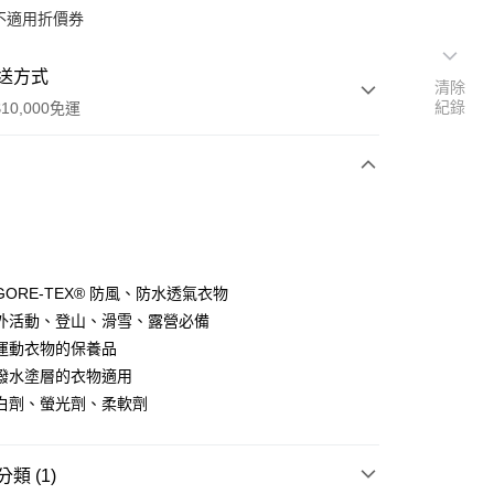
不適用折價券
送方式
清除
紀錄
10,000免運
次付款
付款
ORE-TEX® 防風、防水透氣衣物
外活動、登山、滑雪、露營必備
運動衣物的保養品
y
潑水塗層的衣物適用
白劑、螢光劑、柔軟劑
類 (1)
店