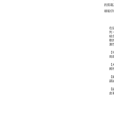
的剪裁
頑垢仔
在
列
結
軟
激
【
局
【
將
【
請
【
皮