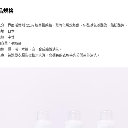
品規格
成分：界面活性劑 (21% 烷基甜菜鹼、聚氧化烯烷基醚、N-酰基氨基酸鹽、脂肪酸鉀
產地：日本
液態：中性
内容量：400ml
用途：絹、毛、木綿、麻、合成纖維清洗。
注意：請遵從衣服洗標指示洗滌，會褪色的衣物事先分開另外清洗。