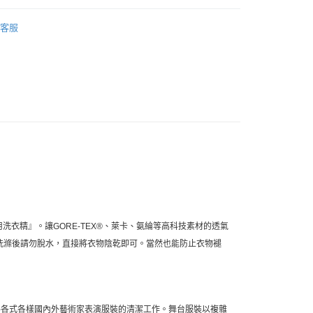
0，滿NT$10,000(含以上)免運費
 日本天然全效洗衣精
客服
家取貨
0，滿NT$10,000(含以上)免運費
店
0，滿NT$10,000(含以上)免運費
1取貨
0，滿NT$10,000(含以上)免運費
30，滿NT$10,000(含以上)免運費
洗衣精』。讓GORE-TEX®、萊卡、氨綸等高科技素材的透氣
洗滌後請勿脫水，直接將衣物陰乾即可。當然也能防止衣物褪
麗芙至今已經手各式各樣國內外藝術家表演服裝的清潔工作。舞台服裝以複雜