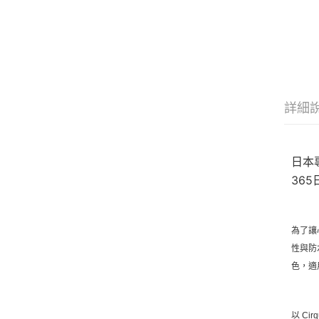
詳細
日本
36
為了讓
性與防
色，適
以 C