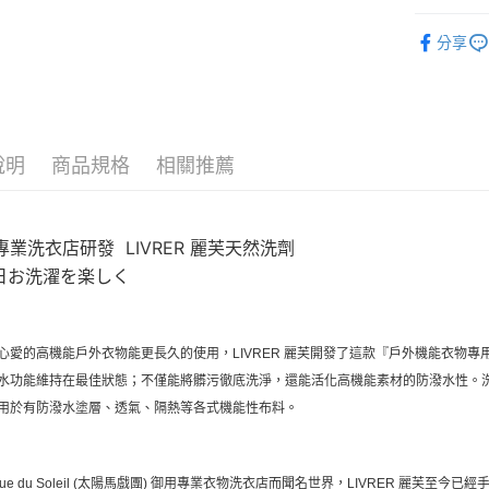
每筆NT$8
LIVRER
分享
付款後全
每筆NT$8
7-11店到
每筆NT$8
說明
商品規格
相關推薦
付款後7-1
每筆NT$8
專業洗衣店研發 LIVRER 麗芙天然洗劑
宅配
5日お洗濯を楽しく
每筆NT$1
心愛的高機能戶外衣物能更長久的使用，LIVRER 麗芙開發了這款『戶外機能衣物專用
水功能維持在最佳狀態；不僅能將髒污徹底洗淨，還能活化高機能素材的防潑水性。
用於有防潑水塗層、透氣、隔熱等各式機能性布料。
irque du Soleil (太陽馬戲團) 御用專業衣物洗衣店而聞名世界，LIVRER 